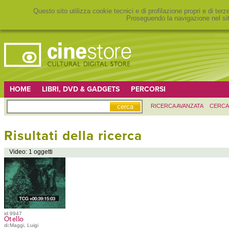
Questo sito utilizza cookie tecnici e di profilazione propri e di ter
Proseguendo la navigazione nel sit
HOME
LIBRI, DVD & GADGETS
PERCORSI
RICERCA AVANZATA
CERCA
Risultati della ricerca
Video: 1 oggetti
id:9947
Otello
di:Maggi, Luigi