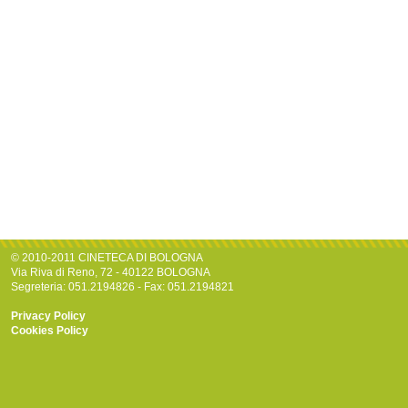
© 2010-2011 CINETECA DI BOLOGNA
Via Riva di Reno, 72 - 40122 BOLOGNA
Segreteria: 051.2194826 - Fax: 051.2194821
Privacy Policy
Cookies Policy