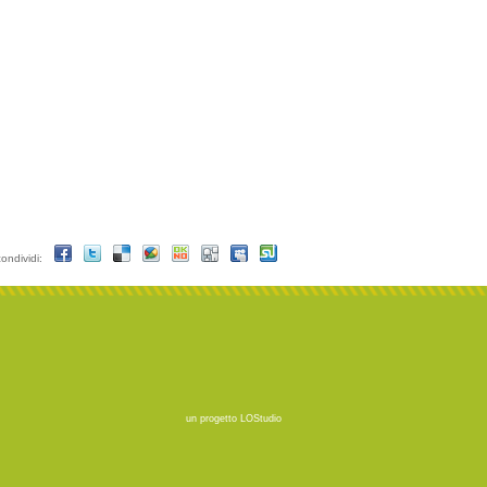
condividi:
un progetto
LOStudio