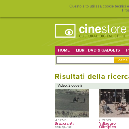
Questo sito utilizza cookie tecnici e
Pros
HOME
LIBRI, DVD & GADGETS
P
Risultati della ricerc
Video: 2 oggetti
id:32740
id:22003
Braccianti
Villaggio
Olimpico
di:Rupp, Axel