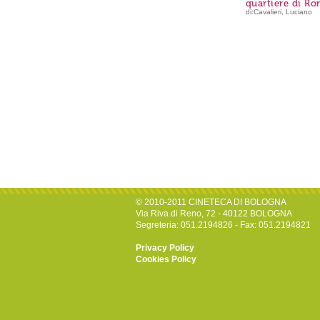
quartiere di R
di:Cavalieri, Luciano
© 2010-2011 CINETECA DI BOLOGNA
Via Riva di Reno, 72 - 40122 BOLOGNA
Segreteria: 051.2194826 - Fax: 051.2194821
Privacy Policy
Cookies Policy