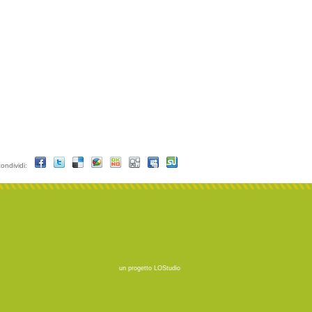
condividi:
un progetto
LOStudio