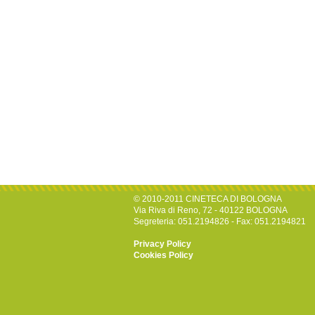
© 2010-2011 CINETECA DI BOLOGNA
Via Riva di Reno, 72 - 40122 BOLOGNA
Segreteria: 051.2194826 - Fax: 051.2194821
Privacy Policy
Cookies Policy