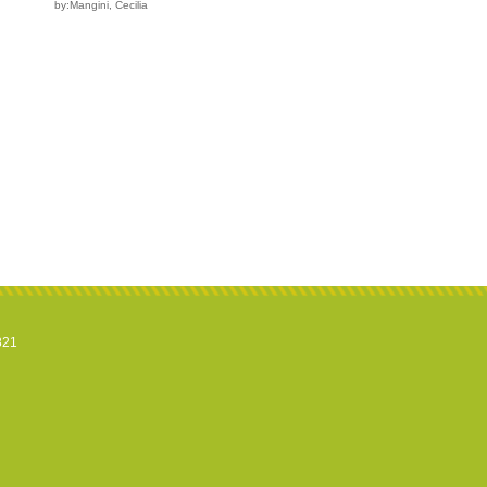
by:Mangini, Cecilia
821