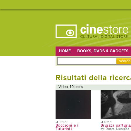
HOME
BOOKS, DVDS & GADGETS
Risultati della ricerc
Video: 10 items
id:33170
id:40273
Boccioni e i
Brigata partigi
Futuristi
by:Ferrara, Giuseppe