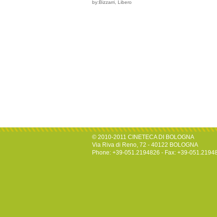
by:Bizzarri, Libero
© 2010-2011 CINETECA DI BOLOGNA
Via Riva di Reno, 72 - 40122 BOLOGNA
Phone: +39-051.2194826 - Fax: +39-051.2194