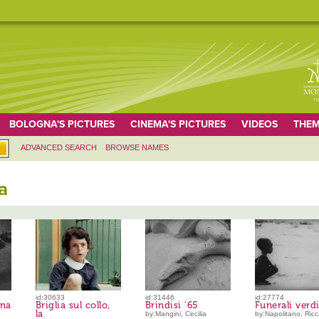
BOLOGNA'S PICTURES
CINEMA'S PICTURES
VIDEOS
THEM
ADVANCED SEARCH
BROWSE NAMES
a
id:30633
id:31446
id:27774
ana
Briglia sul collo,
Brindisi '65
Funerali verd
la
by:Mangini, Cecilia
by:Napolitano, Ric