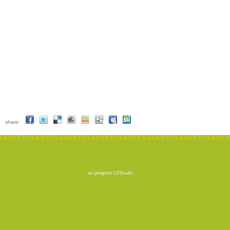
share:
un progetto
LOStudio