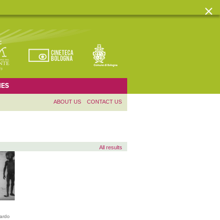
ES
ABOUT US
CONTACT US
All results
i
cardo