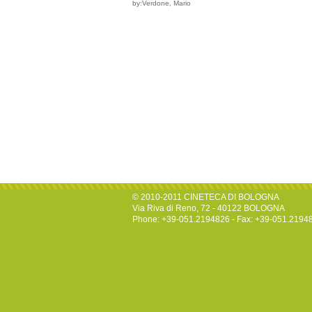
by:Verdone, Mario
© 2010-2011 CINETECA DI BOLOGNA
Via Riva di Reno, 72 - 40122 BOLOGNA
Phone: +39-051.2194826 - Fax: +39-051.2194