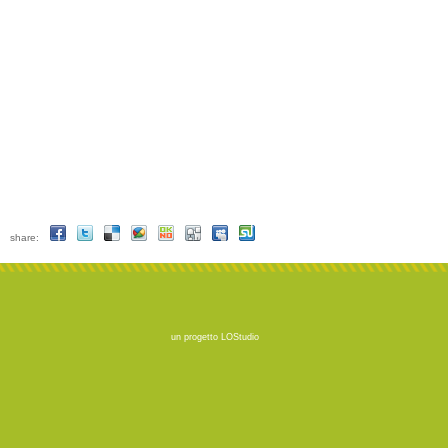
share:
un progetto
LOStudio