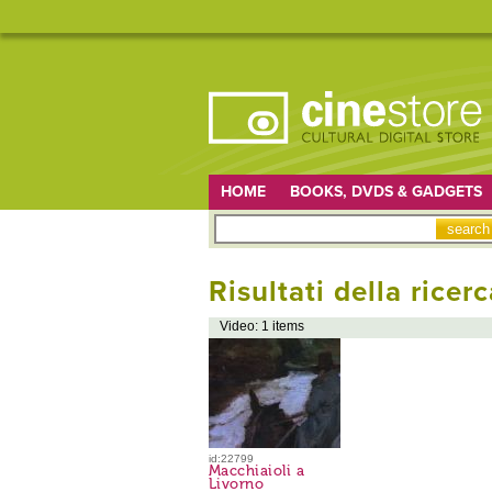
HOME
BOOKS, DVDS & GADGETS
Risultati della ricerc
Video: 1 items
id:22799
Macchiaioli a
Livorno