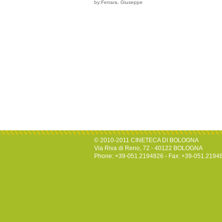
by:Ferrara, Giuseppe
© 2010-2011 CINETECA DI BOLOGNA
Via Riva di Reno, 72 - 40122 BOLOGNA
Phone: +39-051.2194826 - Fax: +39-051.2194