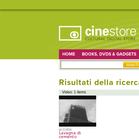
HOME
BOOKS, DVDS & GADGETS
Risultati della ricerc
Video: 1 items
id:21954
Lavagna di
cemento