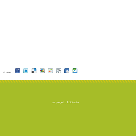
share:
un progetto
LOStudio