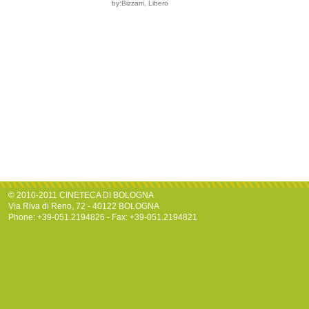
by:Bizzarri, Libero
© 2010-2011 CINETECA DI BOLOGNA
Via Riva di Reno, 72 - 40122 BOLOGNA
Phone: +39-051.2194826 - Fax: +39-051.2194821