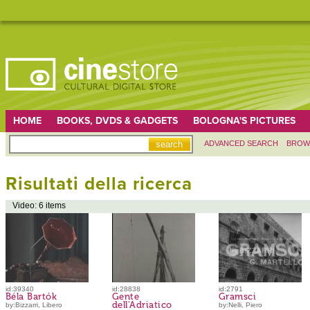
HOME
BOOKS, DVDS & GADGETS
BOLOGNA'S PICTURES
ADVANCED SEARCH
BROW
Risultati della ricerca
Video: 6 items
id:39340
id:28838
id:2791
Béla Bartók
Gente
Gramsci
dell'Adriatico
by:Bizzarri, Libero
by:Nelli, Piero