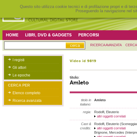
Questo sito utilizza cookie tecnici e di profilazione propri e di ter
Proseguendo la navigazione nel sit
HOME
LIBRI, DVD & GADGETS
PERCORSI
RICERCA AVANZATA
CERCA
I registi
Video id 9819
Gli attori
Le epoche
titolo:
Amleto
CERCA PER
Elenco completo
titolo in
Amleto
Ricerca avanzata
italiano:
regia:
Rodolfi, Eleuterio
altri oggetti correlati
Cast &
Rodolfi, Eleuterio (Sceneggia
credits:
altri oggetti correlati
Brignone, Mercedes (Interpr
altri oggetti correlati