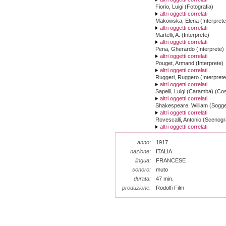
Fiorio, Luigi (Fotografia)
altri oggetti correlati
Makowska, Elena (Interprete
altri oggetti correlati
Martelli, A. (Interprete)
altri oggetti correlati
Pena, Gherardo (Interprete)
altri oggetti correlati
Pouget, Armand (Interprete)
altri oggetti correlati
Ruggeri, Ruggero (Interprete
altri oggetti correlati
Sapelli, Luigi (Caramba) (Co
altri oggetti correlati
Shakespeare, William (Sogge
altri oggetti correlati
Rovescalli, Antonio (Scenogr
altri oggetti correlati
anno:
1917
nazione:
ITALIA
lingua:
FRANCESE
sonoro:
muto
durata:
47 min.
produzione:
Rodolfi Film