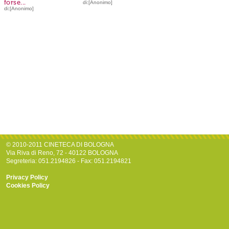
forse...
di:[Anonimo]
di:[Anonimo]
© 2010-2011 CINETECA DI BOLOGNA
Via Riva di Reno, 72 - 40122 BOLOGNA
Segreteria: 051.2194826 - Fax: 051.2194821
Privacy Policy
Cookies Policy