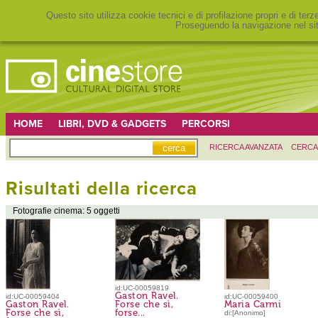
Questo sito utilizza cookie tecnici e di profilazione propri e di ter
Proseguendo la navigazione nel sit
HOME
LIBRI, DVD & GADGETS
PERCORSI
RICERCA AVANZATA
CERCA
Risultati della ricerca
Fotografie cinema: 5 oggetti
id:UC-00059819
Gaston Ravel.
id:UC-00059404
id:UC-00059400
Gaston Ravel.
Forse che sì,
Maria Carmi
Forse che sì,
forse...
di:[Anonimo]