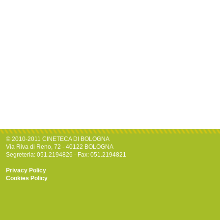
© 2010-2011 CINETECA DI BOLOGNA
Via Riva di Reno, 72 - 40122 BOLOGNA
Segreteria: 051.2194826 - Fax: 051.2194821
Privacy Policy
Cookies Policy