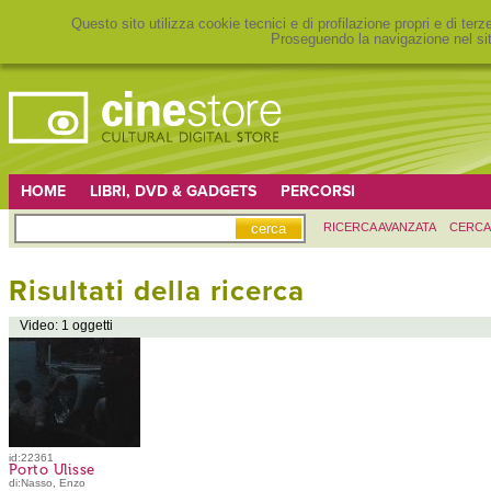
Questo sito utilizza cookie tecnici e di profilazione propri e di ter
Proseguendo la navigazione nel sit
HOME
LIBRI, DVD & GADGETS
PERCORSI
RICERCA AVANZATA
CERCA
Risultati della ricerca
Video: 1 oggetti
id:22361
Porto Ulisse
di:Nasso, Enzo