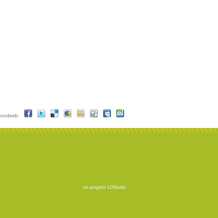
condividi:
un progetto
LOStudio