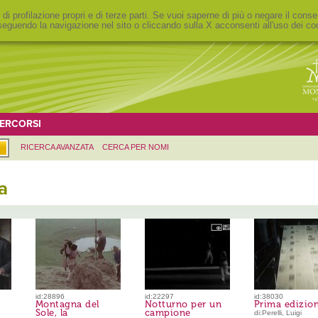
 di profilazione propri e di terze parti. Se vuoi saperne di più o negare il conse
eguendo la navigazione nel sito o cliccando sulla X acconsenti all'uso dei co
ERCORSI
RICERCA AVANZATA
CERCA PER NOMI
a
id:28896
id:22297
id:38030
Montagna del
Notturno per un
Prima edizio
Sole, la
campione
di:Perelli, Luigi