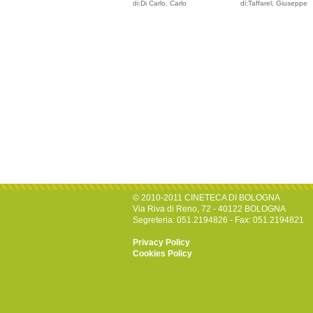
di:Di Carlo, Carlo
di:Taffarel, Giuseppe
© 2010-2011 CINETECA DI BOLOGNA
Via Riva di Reno, 72 - 40122 BOLOGNA
Segreteria: 051.2194826 - Fax: 051.2194821
Privacy Policy
Cookies Policy