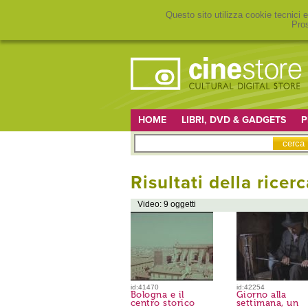
Questo sito utilizza cookie tecnici e
Pros
HOME
LIBRI, DVD & GADGETS
P
Risultati della ricerc
Video: 9 oggetti
id:41470
id:42254
Bologna e il
Giorno alla
centro storico
settimana, un