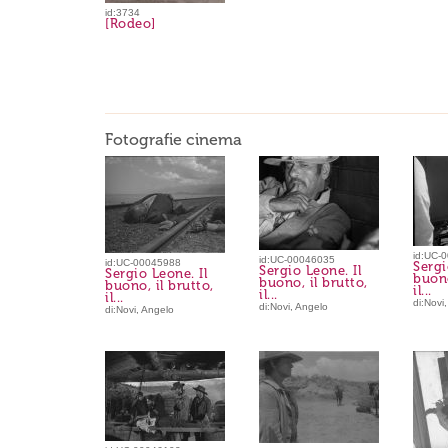
id:3734
[Rodeo]
Fotografie cinema
id:UC-
id:UC-00046035
id:UC-00045988
Sergi
Sergio Leone. Il
Sergio Leone. Il
buono
buono, il brutto,
buono, il brutto,
il...
il...
il...
di:Novi
di:Novi, Angelo
di:Novi, Angelo