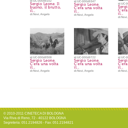
id:UC-00046102
id:UC-00046347
Sergio Leone. Il
id:UC-
Sergio Leone.
Sergi
buono, il brutto,
C'era una volta
C'era
il...
il...
il...
di:Novi, Angelo
di:Novi, Angelo
di:Novi
id:UC-00046508
id:UC-00046722
id:UC-
Sergio Leone.
Sergio Leone.
Sergi
C'era una volta
C'era una volta
C'era
il...
il...
il...
di:Novi, Angelo
di:Novi, Angelo
di:Novi
© 2010-2011 CINETECA DI BOLOGNA
Via Riva di Reno, 72 - 40122 BOLOGNA
Segreteria: 051.2194826 - Fax: 051.2194821