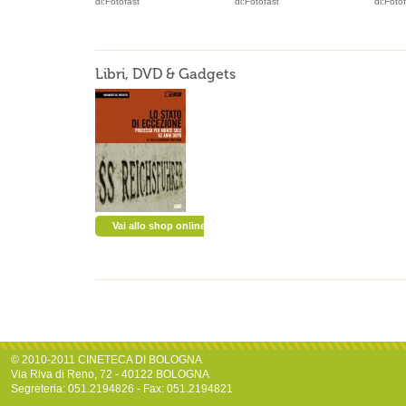
di:Fotofast
di:Fotofast
di:Foto
Libri, DVD & Gadgets
Vai allo shop online
© 2010-2011 CINETECA DI BOLOGNA
Via Riva di Reno, 72 - 40122 BOLOGNA
Segreteria: 051.2194826 - Fax: 051.2194821