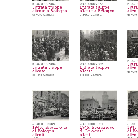
id:UC-00007863
id:UC-00007873
id:UC-
Entrata truppe
Entrata truppe
Entra
alleate a Bologna
alleate a Bologna
allea
di:Foto Camera
di:Foto Camera
di:Fot
id:UC-
Entra
id:UC-00007884
id:UC-00007886
Entrata truppe
Entrata truppe
allea
alleate
alleate
di:Fot
di:Foto Camera
di:Foto Camera
id:UC-00009320
id:UC-00009321
id:UC-
1945, liberazione
1945, liberazione
1945,
di Bologna:
di Bologna:
di Bo
alleati...
alleati...
alleati