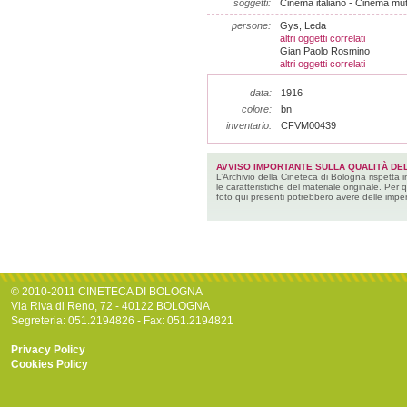
soggetti:
Cinema italiano - Cinema mu
persone:
Gys, Leda
altri oggetti correlati
Gian Paolo Rosmino
altri oggetti correlati
data:
1916
colore:
bn
inventario:
CFVM00439
AVVISO IMPORTANTE SULLA QUALITÀ DEL
L’Archivio della Cineteca di Bologna rispetta 
le caratteristiche del materiale originale. Per 
foto qui presenti potrebbero avere delle imper
© 2010-2011 CINETECA DI BOLOGNA
Via Riva di Reno, 72 - 40122 BOLOGNA
Segreteria: 051.2194826 - Fax: 051.2194821
Privacy Policy
Cookies Policy