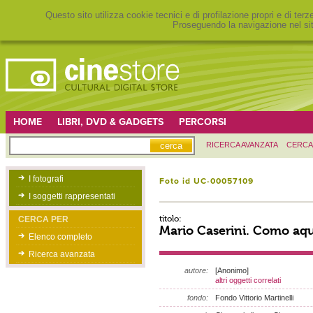
Questo sito utilizza cookie tecnici e di profilazione propri e di ter
Proseguendo la navigazione nel sit
HOME
LIBRI, DVD & GADGETS
PERCORSI
RICERCA AVANZATA
CERCA
I fotografi
Foto id UC-00057109
I soggetti rappresentati
titolo:
CERCA PER
Mario Caserini. Como aqu
Elenco completo
Ricerca avanzata
autore:
[Anonimo]
altri oggetti correlati
fondo:
Fondo Vittorio Martinelli