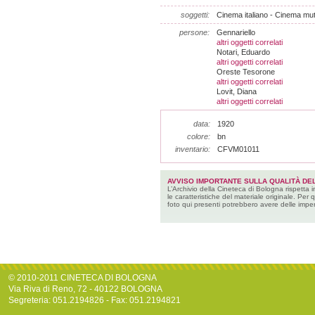
soggetti:
Cinema italiano - Cinema mu
persone:
Gennariello
altri oggetti correlati
Notari, Eduardo
altri oggetti correlati
Oreste Tesorone
altri oggetti correlati
Lovit, Diana
altri oggetti correlati
data:
1920
colore:
bn
inventario:
CFVM01011
AVVISO IMPORTANTE SULLA QUALITÀ DEL
L’Archivio della Cineteca di Bologna rispetta 
le caratteristiche del materiale originale. Per 
foto qui presenti potrebbero avere delle imper
© 2010-2011 CINETECA DI BOLOGNA
Via Riva di Reno, 72 - 40122 BOLOGNA
Segreteria: 051.2194826 - Fax: 051.2194821