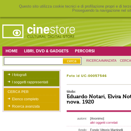
Questo sito utilizza cookie tecnici e di profilazione propri e di ter
Proseguendo la navigazione nel sit
HOME
LIBRI, DVD & GADGETS
PERCORSI
RICERCA AVANZATA
CERCA
I fotografi
Foto id UC-00057546
I soggetti rappresentati
titolo:
CERCA PER
Eduardo Notari, Elvira Not
Elenco completo
nova. 1920
Ricerca avanzata
autore:
[Anonimo]
altri oggetti correlati
fondo:
Fondo Vittorio Martinelli