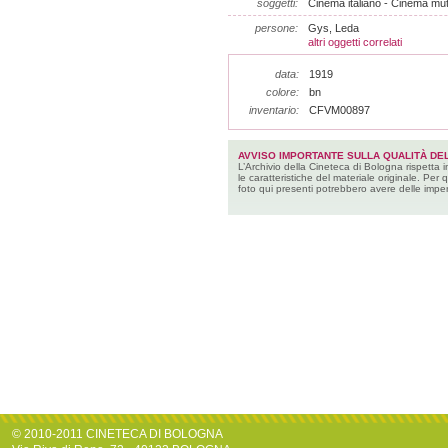
soggetti:
Cinema italiano - Cinema muto
persone:
Gys, Leda
altri oggetti correlati
data:
1919
colore:
bn
inventario:
CFVM00897
AVVISO IMPORTANTE SULLA QUALITÀ DEL
L’Archivio della Cineteca di Bologna rispetta 
le caratteristiche del materiale originale. Per 
foto qui presenti potrebbero avere delle imper
© 2010-2011 CINETECA DI BOLOGNA