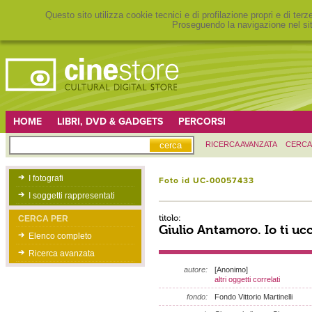
Questo sito utilizza cookie tecnici e di profilazione propri e di ter
Proseguendo la navigazione nel sit
HOME
LIBRI, DVD & GADGETS
PERCORSI
RICERCA AVANZATA
CERCA
I fotografi
Foto id UC-00057433
I soggetti rappresentati
titolo:
CERCA PER
Giulio Antamoro. Io ti uc
Elenco completo
Ricerca avanzata
autore:
[Anonimo]
altri oggetti correlati
fondo:
Fondo Vittorio Martinelli