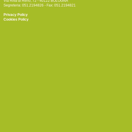
Via Riva di Reno, 72 - 40122 BOLOGNA
Segreteria: 051.2194826 - Fax: 051.2194821
Privacy Policy
Cookies Policy