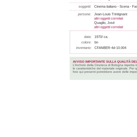
soggetti:
Cinema italiano - Scena - F
persone:
Jean-Louis Trintignant
altri oggetti correlati
Quaglio, José
altri oggetti correlati
data:
1970/ ca.
colore:
bn
inventario:
CFANBER-4d-10.004
AVVISO IMPORTANTE SULLA QUALITÀ DEL
L’Archivio della Cineteca di Bologna rispetta 
le caratteristiche del materiale originale. Per 
foto qui presenti potrebbero avere delle imper