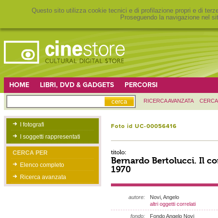
Questo sito utilizza cookie tecnici e di profilazione propri e di ter
Proseguendo la navigazione nel sit
HOME
LIBRI, DVD & GADGETS
PERCORSI
RICERCA AVANZATA
CERCA
I fotografi
Foto id UC-00056416
I soggetti rappresentati
titolo:
CERCA PER
Bernardo Bertolucci. Il c
Elenco completo
1970
Ricerca avanzata
autore:
Novi, Angelo
altri oggetti correlati
fondo:
Fondo Angelo Novi