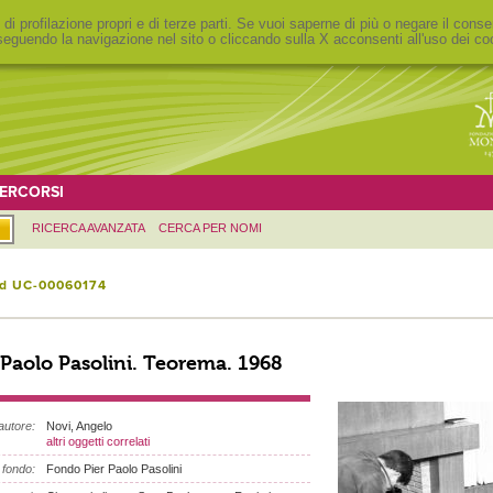
 di profilazione propri e di terze parti. Se vuoi saperne di più o negare il conse
eguendo la navigazione nel sito o cliccando sulla X acconsenti all'uso dei co
ERCORSI
RICERCA AVANZATA
CERCA PER NOMI
id UC-00060174
 Paolo Pasolini. Teorema. 1968
autore:
Novi, Angelo
altri oggetti correlati
fondo:
Fondo Pier Paolo Pasolini