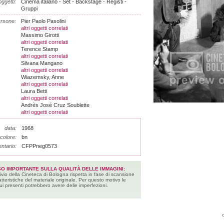
ggetti:
Cinema italiano - Set - Backstage - Registi -
Gruppi
rsone:
Pier Paolo Pasolini
altri oggetti correlati
Massimo Girotti
altri oggetti correlati
Terence Stamp
altri oggetti correlati
Silvana Mangano
altri oggetti correlati
Wiazemsky, Anne
altri oggetti correlati
Laura Betti
altri oggetti correlati
Andrès José Cruz Soublette
altri oggetti correlati
data:
1968
colore:
bn
entario:
CFPPneg0573
SO IMPORTANTE SULLA QUALITÀ DELLE IMMAGINI:
ivio della Cineteca di Bologna rispetta in fase di scansione
atteristiche del materiale originale. Per questo motivo le
ui presenti potrebbero avere delle imperfezioni.