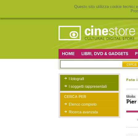
Questo sito utilizza cookie tecnici e
Pros
HOME
LIBRI, DVD & GADGETS
P
I fotografi
Foto 
I soggetti rappresentati
titolo:
CERCA PER
Pier
Elenco completo
Ricerca avanzata