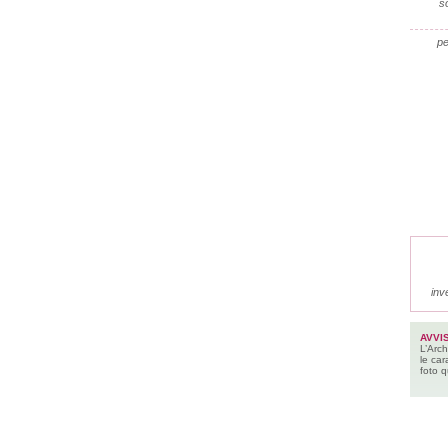
so
pe
inv
AVVI
L’Arch
le car
foto q