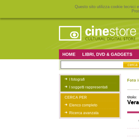
Questo sito utilizza cookie tecnici e
Pros
HOME
LIBRI, DVD & GADGETS
I fotografi
Foto 
I soggetti rappresentati
titolo:
CERCA PER
Vera
Elenco completo
Ricerca avanzata