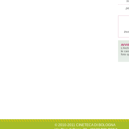
so
pe
inv
AVVI
L’Arch
le car
foto q
© 2010-2011 CINETECA DI BOLOGNA