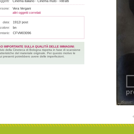
ggetti:
Cinema italiano - Cinema muto - Ritratti
rsone:
Vera Vergani
altri oggetti correlati
data:
1912/ post
colore:
bn
entario:
CFVM03096
SO IMPORTANTE SULLA QUALITÀ DELLE IMMAGINI:
ivio della Cineteca di Bologna rispetta in fase di scansione
atteristiche del materiale originale. Per questo motivo le
ui presenti potrebbero avere delle imperfezioni.