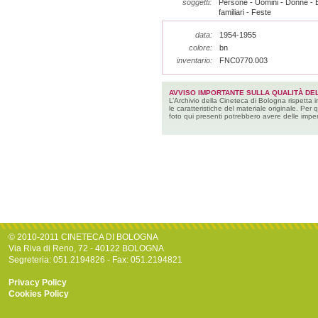
soggetti:
Persone - Uomini - Donne - 
familiari - Feste
data:
1954-1955
colore:
bn
inventario:
FNC0770.003
AVVISO IMPORTANTE SULLA QUALITÀ DEL
L’Archivio della Cineteca di Bologna rispetta 
le caratteristiche del materiale originale. Per 
foto qui presenti potrebbero avere delle imper
© 2010-2011 CINETECA DI BOLOGNA
Via Riva di Reno, 72 - 40122 BOLOGNA
Segreteria: 051.2194826 - Fax: 051.2194821
Privacy Policy
Cookies Policy