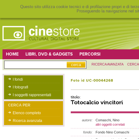
Questo sito utilizza cookie tecnici e di profilazione propri e di ter
Proseguendo la navigazione nel sit
HOME
LIBRI, DVD & GADGETS
PERCORSI
RICERCA AVANZATA
CERCA
I fondi
Foto id UC-00044268
I fotografi
I soggetti rappresentati
titolo:
Totocalcio vincitori
CERCA PER
Elenco completo
autore:
Comaschi, Nino
Ricerca avanzata
altri oggetti correlati
fondo:
Fondo Nino Comaschi