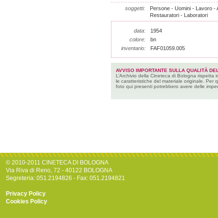
soggetti:
Persone - Uomini - Lavoro - Art
Restauratori - Laboratori
data:
1954
colore:
bn
inventario:
FAF01059.005
AVVISO IMPORTANTE SULLA QUALITÀ DEL
L’Archivio della Cineteca di Bologna rispetta 
le caratteristiche del materiale originale. Per 
foto qui presenti potrebbero avere delle imper
© 2010-2011 CINETECA DI BOLOGNA
Via Riva di Reno, 72 - 40122 BOLOGNA
Segreteria: 051.2194826 - Fax: 051.2194821
Privacy Policy
Cookies Policy