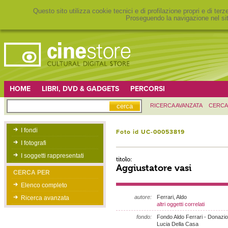
Questo sito utilizza cookie tecnici e di profilazione propri e di ter
Proseguendo la navigazione nel sit
HOME
LIBRI, DVD & GADGETS
PERCORSI
RICERCA AVANZATA
CERCA
I fondi
Foto id UC-00053819
I fotografi
I soggetti rappresentati
titolo:
Aggiustatore vasi
CERCA PER
Elenco completo
autore:
Ferrari, Aldo
Ricerca avanzata
altri oggetti correlati
fondo:
Fondo Aldo Ferrari - Donazi
Lucia Della Casa