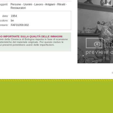
ggetti:
Persone - Uomini - Lavoro - Artigiani - Ritratti -
Restauratori
data:
1954
colore:
bn
entario:
FAF01059.002
SO IMPORTANTE SULLA QUALITÀ DELLE IMMAGINI:
ivio della Cineteca di Bologna rispetta in fase di scansione
atteristiche del materiale originale. Per questo motivo le
ui presenti potrebbero avere delle imperfezioni.