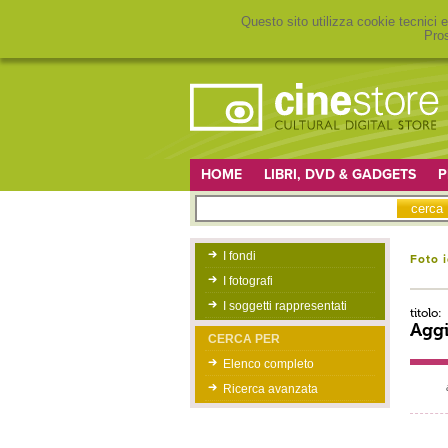
Questo sito utilizza cookie tecnici e
Pros
HOME
LIBRI, DVD & GADGETS
P
I fondi
Foto 
I fotografi
I soggetti rappresentati
titolo:
Aggi
CERCA PER
Elenco completo
Ricerca avanzata