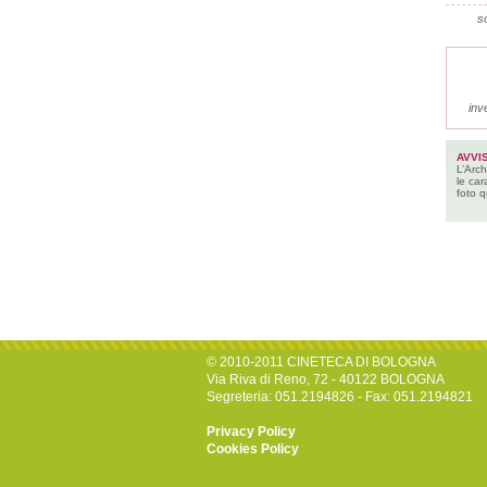
so
inv
AVVI
L’Arch
le car
foto q
© 2010-2011 CINETECA DI BOLOGNA
Via Riva di Reno, 72 - 40122 BOLOGNA
Segreteria: 051.2194826 - Fax: 051.2194821
Privacy Policy
Cookies Policy