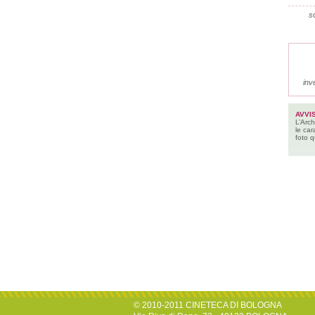
so
inv
AVVI
L’Arch
le car
foto q
© 2010-2011 CINETECA DI BOLOGNA