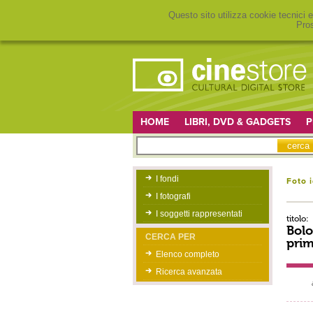
Questo sito utilizza cookie tecnici e
Pros
HOME
LIBRI, DVD & GADGETS
P
I fondi
Foto 
I fotografi
I soggetti rappresentati
titolo:
Bolo
CERCA PER
prim
Elenco completo
Ricerca avanzata