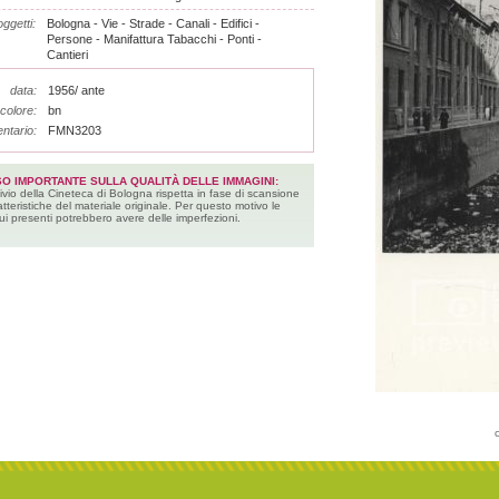
ggetti:
Bologna - Vie - Strade - Canali - Edifici -
Persone - Manifattura Tabacchi - Ponti -
Cantieri
data:
1956/ ante
colore:
bn
entario:
FMN3203
SO IMPORTANTE SULLA QUALITÀ DELLE IMMAGINI:
ivio della Cineteca di Bologna rispetta in fase di scansione
atteristiche del materiale originale. Per questo motivo le
ui presenti potrebbero avere delle imperfezioni.