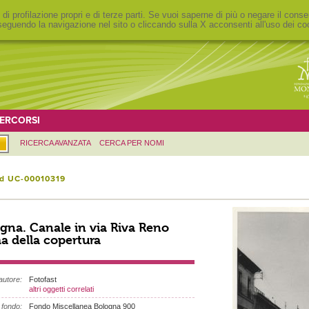
 di profilazione propri e di terze parti. Se vuoi saperne di più o negare il conse
eguendo la navigazione nel sito o cliccando sulla X acconsenti all'uso dei co
ERCORSI
RICERCA AVANZATA
CERCA PER NOMI
id UC-00010319
gna. Canale in via Riva Reno
a della copertura
autore:
Fotofast
altri oggetti correlati
fondo:
Fondo Miscellanea Bologna 900