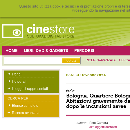
Questo sito utilizza cookie tecnici e di profilazione propri e di ter
Proseguendo la navigazione nel sit
HOME
LIBRI, DVD & GADGETS
PERCORSI
RICERCA AVANZATA
CERCA
I fondi
Foto id UC-00007834
I fotografi
I soggetti rappresentati
titolo:
Bologna. Quartiere Bolog
CERCA PER
Abitazioni gravemente d
dopo le incursioni aeree
Elenco completo
Ricerca avanzata
autore:
Foto Camera
altri oggetti correlati