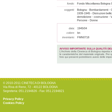
fondo:
Fondo Miscellanea Bologna 
soggetti:
Bologna - Bombardamenti - 
1939-1945 - Distruzioni bellich
demolizione - costruzione - V
Persone - Donne
data:
1945/04
colore:
bn
inventario:
FMN0718
AVVISO IMPORTANTE SULLA QUALITÀ DEL
L’Archivio della Cineteca di Bologna rispetta 
le caratteristiche del materiale originale. Per 
foto qui presenti potrebbero avere delle imper
© 2010-2011 CINETECA DI BOLOGNA
Via Riva di Reno, 72 - 40122 BOLOGNA
Segreteria: 051.2194826 - Fax: 051.2194821
Privacy Policy
Cookies Policy