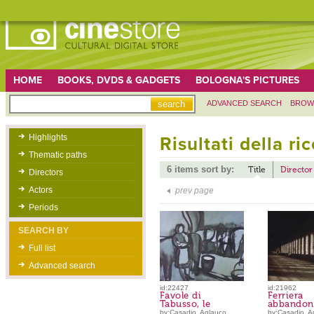
HOME
BOOKS, DVDS & GADGETS
BOLOGNA'S PICTURES
ADVANCED SEARCH
BROW
Highlights
Risultati della ri
Thematic paths
6 items sort by:
Title
Director
Directors
Actors
prev page
Periods
SEARCH BY
Full list
Advanced search
id:22427
id:21962
Favole di
Ferriera
Tabusso, le
abbandona
by:Casadio, Aglauco
by:Casadio, A