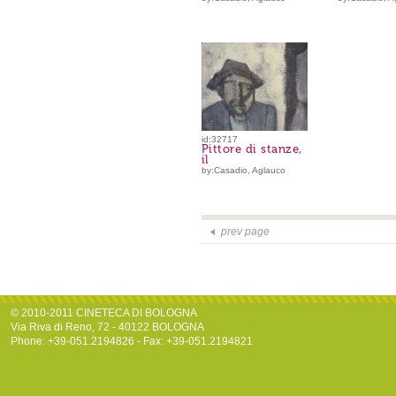
id:32717
Pittore di stanze,
il
by:Casadio, Aglauco
prev page
© 2010-2011 CINETECA DI BOLOGNA
Via Riva di Reno, 72 - 40122 BOLOGNA
Phone: +39-051.2194826 - Fax: +39-051.2194821