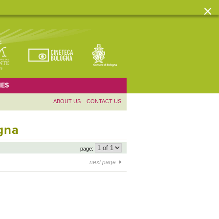
ES
ABOUT US
CONTACT US
ogna
page:
next page