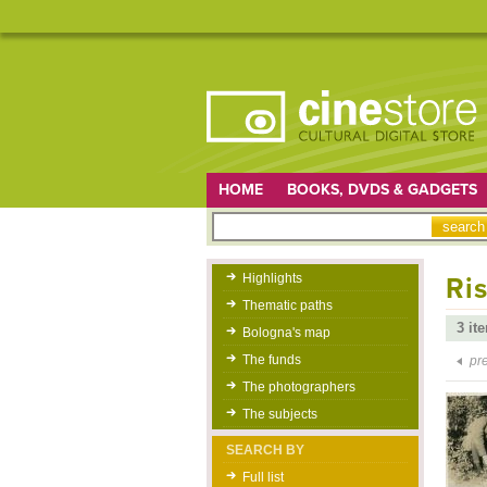
HOME
BOOKS, DVDS & GADGETS
Highlights
Ris
Thematic paths
3 it
Bologna's map
The funds
pr
The photographers
The subjects
SEARCH BY
Full list