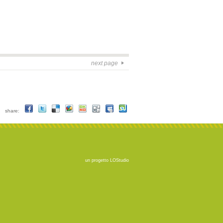
next page
share:
un progetto
LOStudio