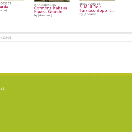
0063103
id:UC-00063187
id:UC-00063107
arda
S. M. il Re a
Cormòns Italiana.
Turriaco dopo il...
nimo]
Piazza Grande
by:[Anonimo]
by:[Anonimo]
ev page
821