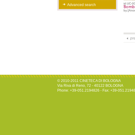
id:UC-0
Advanced search
Bomb
by:[Ano
pr
© 2010-2011 CINETECA DI BOLOGNA
Via Riva di Reno, 72 - 40122 BOLOGNA
Phone: +39-051.2194826 - Fax: +39-051.2194