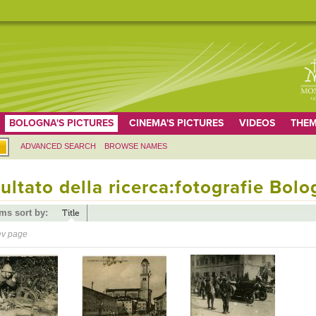
BOLOGNA'S PICTURES
CINEMA'S PICTURES
VIDEOS
THEM
ADVANCED SEARCH
BROWSE NAMES
ultato della ricerca:fotografie Bol
ems sort by:
Title
ev page