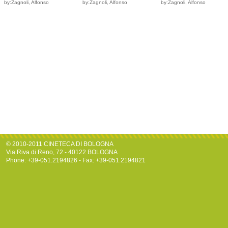
by:Zagnoli, Alfonso
by:Zagnoli, Alfonso
by:Zagnoli, Alfonso
© 2010-2011 CINETECA DI BOLOGNA
Via Riva di Reno, 72 - 40122 BOLOGNA
Phone: +39-051.2194826 - Fax: +39-051.2194821