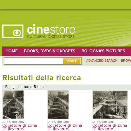
HOME
BOOKS, DVDS & GADGETS
BOLOGNA'S PICTURES
ADVANCED SEARCH
BROW
Risultati della ricerca
Bologna pictures: 5 items
id:UC-00012007
id:UC-00012004
id:UC-00012006
Collettore di zona
Collettore di zona
Collettore di zona
II° (levante)....
II° (levante)....
II° (levante)....