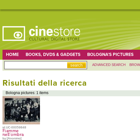
HOME
BOOKS, DVDS & GADGETS
BOLOGNA'S PICTURES
ADVANCED SEARCH
BROW
Risultati della ricerca
Bologna pictures: 1 items
id:UC-00059848
Fiamme
nell'ombra
by:[Anonimo]