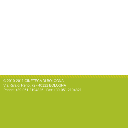
© 2010-2011 CINETECA DI BOLOGNA
Via Riva di Reno, 72 - 40122 BOLOGNA
Phone: +39-051.2194826 - Fax: +39-051.2194821