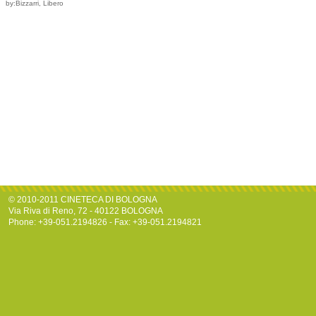
by:Bizzarri, Libero
© 2010-2011 CINETECA DI BOLOGNA
Via Riva di Reno, 72 - 40122 BOLOGNA
Phone: +39-051.2194826 - Fax: +39-051.2194821