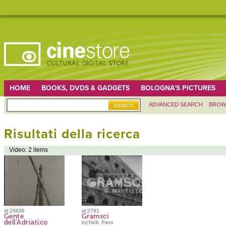
HOME
BOOKS, DVDS & GADGETS
BOLOGNA'S PICTURES
ADVANCED SEARCH
BROW
Risultati della ricerca
Video: 2 items
id:28838
id:2791
Gente
Gramsci
dell'Adriatico
by:Nelli, Piero