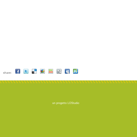
share:
un progetto
LOStudio