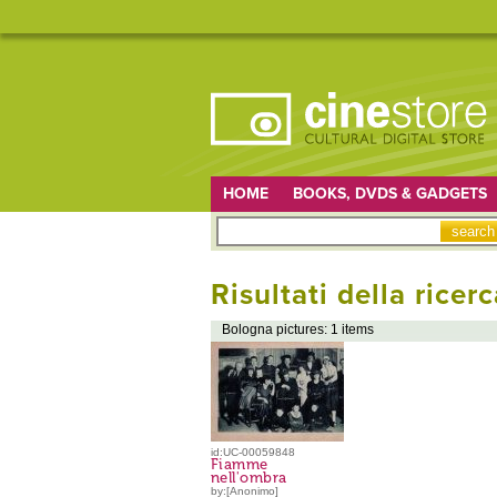
HOME
BOOKS, DVDS & GADGETS
Risultati della ricerc
Bologna pictures: 1 items
id:UC-00059848
Fiamme
nell'ombra
by:[Anonimo]