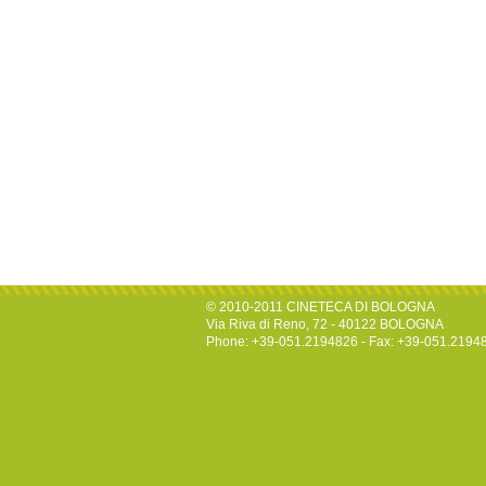
© 2010-2011 CINETECA DI BOLOGNA
Via Riva di Reno, 72 - 40122 BOLOGNA
Phone: +39-051.2194826 - Fax: +39-051.2194