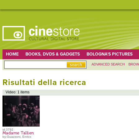
HOME
BOOKS, DVDS & GADGETS
BOLOGNA'S PICTURES
ADVANCED SEARCH
BROW
Risultati della ricerca
Video: 1 items
id:3792
Madame Tallien
by:Guazzoni, Enrico