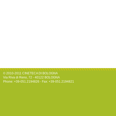
© 2010-2011 CINETECA DI BOLOGNA
Via Riva di Reno, 72 - 40122 BOLOGNA
Phone: +39-051.2194826 - Fax: +39-051.2194821