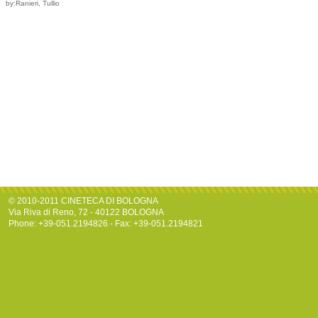
by:Ranieri, Tullio
© 2010-2011 CINETECA DI BOLOGNA
Via Riva di Reno, 72 - 40122 BOLOGNA
Phone: +39-051.2194826 - Fax: +39-051.2194821