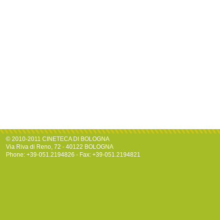
© 2010-2011 CINETECA DI BOLOGNA
Via Riva di Reno, 72 - 40122 BOLOGNA
Phone: +39-051.2194826 - Fax: +39-051.2194821