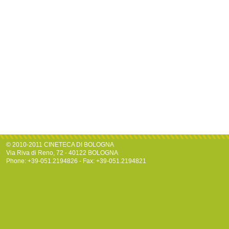
© 2010-2011 CINETECA DI BOLOGNA
Via Riva di Reno, 72 - 40122 BOLOGNA
Phone: +39-051.2194826 - Fax: +39-051.2194821