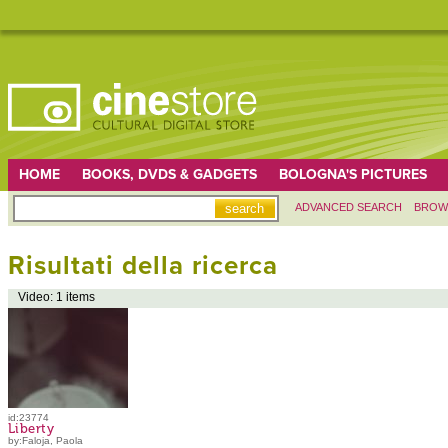
HOME
BOOKS, DVDS & GADGETS
BOLOGNA'S PICTURES
ADVANCED SEARCH
BROW
Risultati della ricerca
Video: 1 items
id:23774
Liberty
by:Faloja, Paola