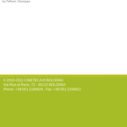
by:Taffarel, Giuseppe
© 2010-2011 CINETECA DI BOLOGNA
Via Riva di Reno, 72 - 40122 BOLOGNA
Phone: +39-051.2194826 - Fax: +39-051.2194821