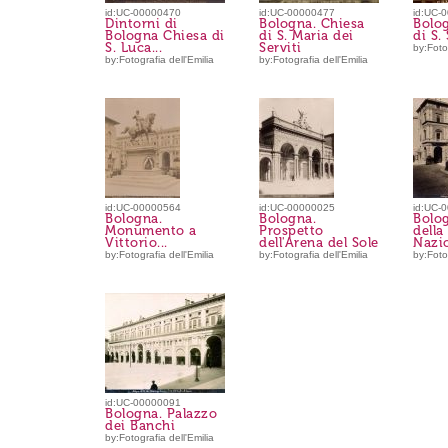
id:UC-00000470
id:UC-00000477
id:UC-
Dintorni di
Bologna. Chiesa
Bolo
Bologna Chiesa di
di S. Maria dei
di S.
S. Luca...
Serviti
by:Fotog
by:Fotografia dell'Emilia
by:Fotografia dell'Emilia
id:UC-00000564
id:UC-00000025
id:UC-
Bologna.
Bologna.
Bolog
Monumento a
Prospetto
della
Vittorio...
dell'Arena del Sole
Nazi
by:Fotografia dell'Emilia
by:Fotografia dell'Emilia
by:Fotog
id:UC-00000091
Bologna. Palazzo
dei Banchi
by:Fotografia dell'Emilia