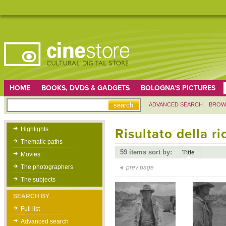
HOME
BOOKS, DVDS & GADGETS
BOLOGNA'S PICTURES
ADVANCED SEARCH
BROW
Highlights
Risultato della r
Thematic paths
59 items sort by:
Title
Movies
The photographers
prev page
The subjects
SEARCH BY
Full list
Advanced search