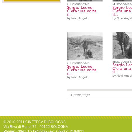
id:UC-00046346
id:UC-000463
Sergio Leone.
Sergio Le
C'era una volta
C'era una 
il...
il...
by:Novi, Angelo
by:Novi, Ange
id:UC-000464
id:UC-00046445
Sergio Le
Sergio Leone.
C'era una 
C'era una volta
il...
il...
by:Novi, Ange
by:Novi, Angelo
prev page
© 2010-2011 CINETECA DI BOLOGNA
Via Riva di Reno, 72 - 40122 BOLOGNA
Phone: +39-051.2194826 - Fax: +39-051.2194821