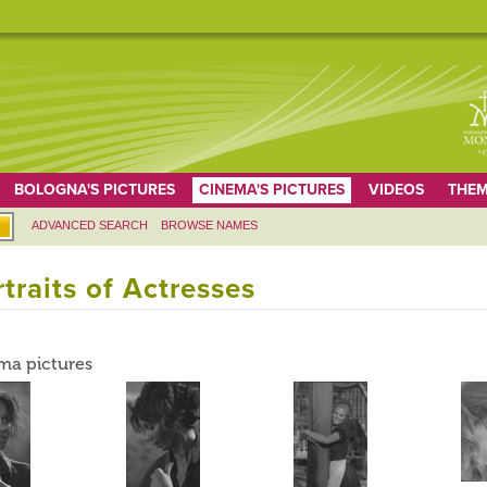
BOLOGNA'S PICTURES
CINEMA'S PICTURES
VIDEOS
THEM
ADVANCED SEARCH
BROWSE NAMES
traits of Actresses
ma pictures