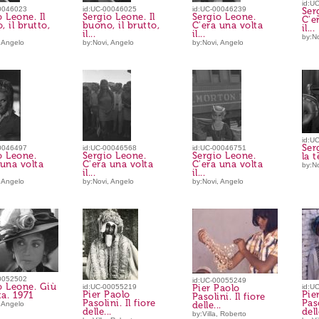
id:U
0046023
id:UC-00046025
id:UC-00046239
Ser
 Leone. Il
Sergio Leone. Il
Sergio Leone.
C'e
 il brutto,
buono, il brutto,
C'era una volta
il...
il...
il...
by:No
 Angelo
by:Novi, Angelo
by:Novi, Angelo
id:U
Ser
0046497
id:UC-00046568
id:UC-00046751
o Leone.
Sergio Leone.
Sergio Leone.
la 
 una volta
C'era una volta
C'era una volta
by:No
il...
il...
 Angelo
by:Novi, Angelo
by:Novi, Angelo
0052502
id:UC-00055249
o Leone. Giù
id:UC-00055219
Pier Paolo
id:U
Pier Paolo
Pie
ta. 1971
Pasolini. Il fiore
Pasolini. Il fiore
Paso
 Angelo
delle...
delle...
dell
by:Villa, Roberto