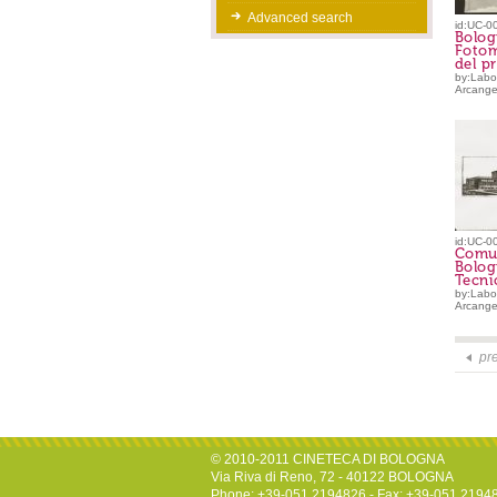
Advanced search
id:UC-0
Bolog
Foto
del pr
by:Labor
Arcange
id:UC-0
Comu
Bolog
Tecnic
by:Labor
Arcange
pr
© 2010-2011 CINETECA DI BOLOGNA
Via Riva di Reno, 72 - 40122 BOLOGNA
Phone: +39-051.2194826 - Fax: +39-051.2194