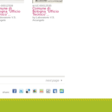
C-00012539
id:UC-00012535
une di
Comune di
ogna "Ufficio
Bologna "Ufficio
ico"...
Tecnico"...
boratorio V.S.
by:Laboratorio V.S.
ngelo
Arcangelo
next page
share: