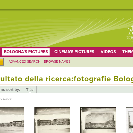
BOLOGNA'S PICTURES
CINEMA'S PICTURES
VIDEOS
THEM
ADVANCED SEARCH
BROWSE NAMES
ultato della ricerca:fotografie Bol
ems sort by:
Title
ev page