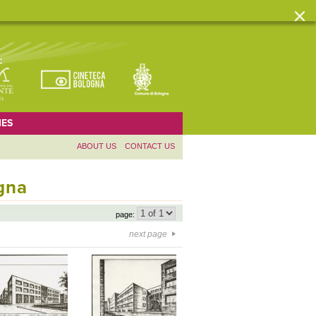
ES
ABOUT US
CONTACT US
ogna
page:
next page