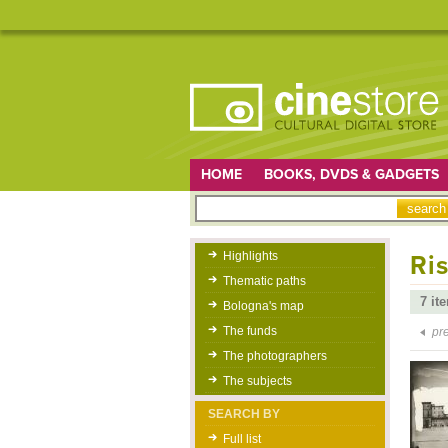
HOME
BOOKS, DVDS & GADGETS
Highlights
Ris
Thematic paths
7 it
Bologna's map
The funds
pr
The photographers
The subjects
SEARCH BY
Full list