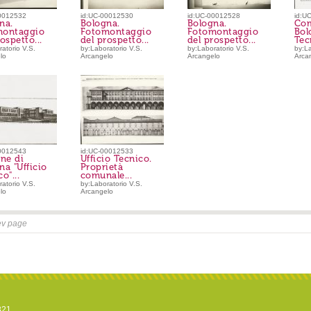
0012532
id:UC-00012530
id:UC-00012528
id:U
na.
Bologna.
Bologna.
Com
montaggio
Fotomontaggio
Fotomontaggio
Bol
ospetto...
del prospetto...
del prospetto...
Tecn
atorio V.S.
by:Laboratorio V.S.
by:Laboratorio V.S.
by:La
lo
Arcangelo
Arcangelo
Arca
0012543
id:UC-00012533
ne di
Ufficio Tecnico.
na "Ufficio
Proprietà
o"...
comunale...
atorio V.S.
by:Laboratorio V.S.
lo
Arcangelo
ev page
821