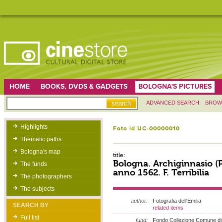
HOME
BOOKS, DVDS & GADGETS
BOLOGNA'S PICTURES
ADVANCED SEARCH
BROW
Highlights
Foto id UC-00000010
Thematic paths
Bologna's map
title:
Bologna. Archiginnasio (
The funds
anno 1562. F. Terribilia
The photographers
The subjects
author:
Fotografia dell'Emilia
SEARCH BY
related items
Full list
fund:
Fondo Collezione Comune di